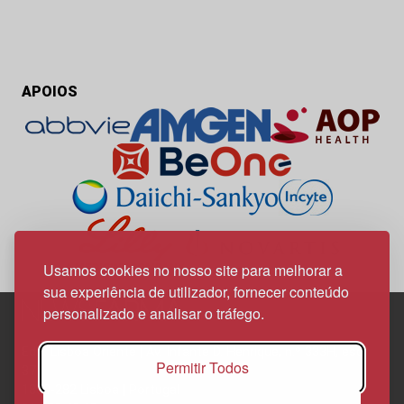
APOIOS
Usamos cookies no nosso site para melhorar a
sua experiência de utilizador, fornecer conteúdo
personalizado e analisar o tráfego.
Edif. Lisboa Oriente | Av. Infante D. Henrique, n.º 333H, esc.
Permitir Todos
37
1800-282 Lisboa | Portugal