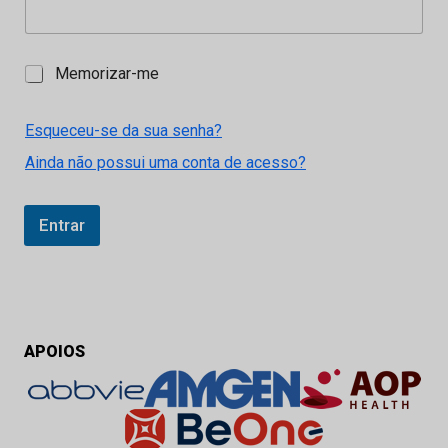
M
Memorizar-me
e
m
o
Esqueceu-se da sua senha?
r
Ainda não possui uma conta de acesso?
i
z
a
r
Entrar
-
m
e
APOIOS