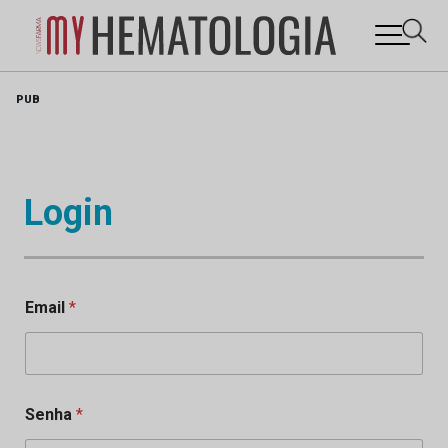
Skip
PUB
to
content
Login
Email
*
Senha
*