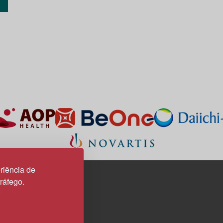
riência de
tráfego.
3H, esc. 37