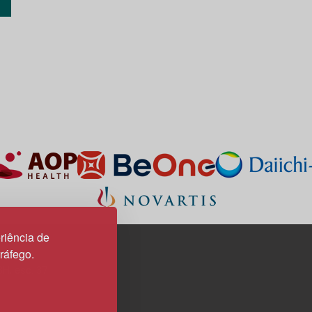
riência de
tráfego.
3H, esc. 37