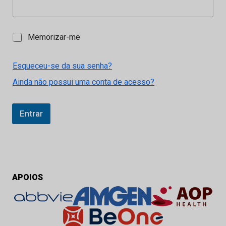
M
Memorizar-me
e
m
o
Esqueceu-se da sua senha?
r
Ainda não possui uma conta de acesso?
i
z
a
r
Entrar
-
m
e
APOIOS