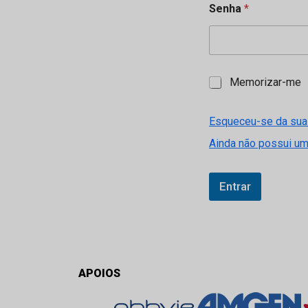
Senha
*
M
Memorizar-me
e
m
o
Esqueceu-se da sua
r
Ainda não possui u
i
z
a
r
Entrar
-
m
e
APOIOS