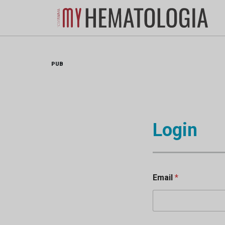
Skip
to
content
PUB
Login
Email
*