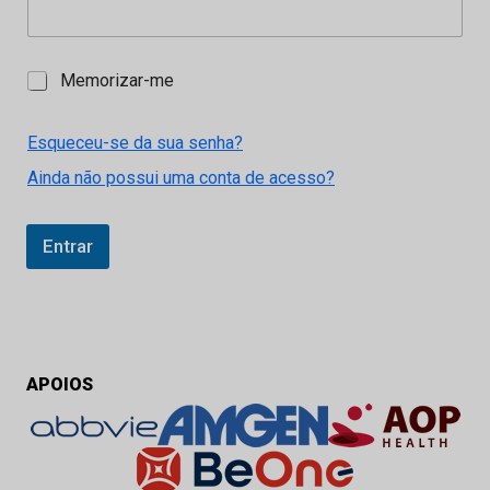
M
Memorizar-me
e
m
o
Esqueceu-se da sua senha?
r
Ainda não possui uma conta de acesso?
i
z
a
r
Entrar
-
m
e
APOIOS