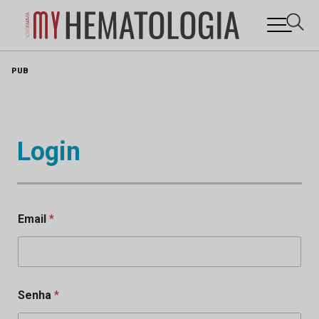
Skip
PUB
to
content
Login
Email
*
Senha
*