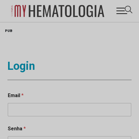
Skip
PUB
to
content
Login
Email
*
Senha
*