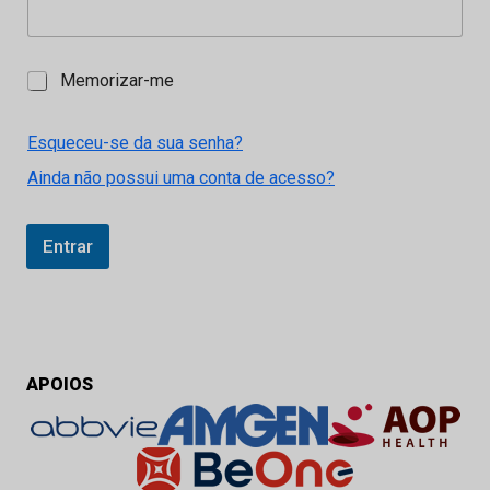
M
Memorizar-me
e
m
o
Esqueceu-se da sua senha?
r
Ainda não possui uma conta de acesso?
i
z
a
r
Entrar
-
m
e
APOIOS