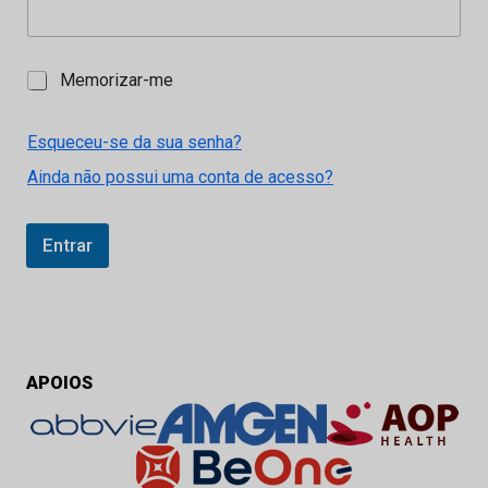
M
Memorizar-me
e
m
o
Esqueceu-se da sua senha?
r
Ainda não possui uma conta de acesso?
i
z
a
r
Entrar
-
m
e
APOIOS