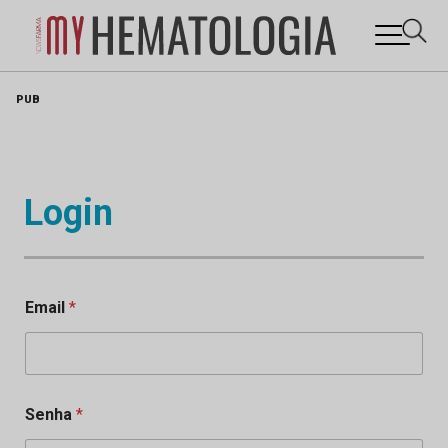
Skip
PUB
to
content
Login
Email
*
Senha
*