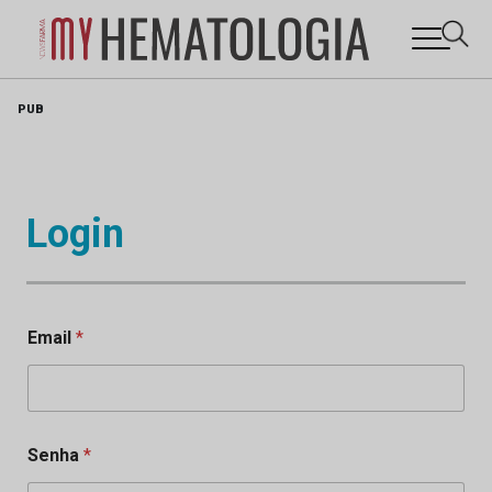
Skip
PUB
to
content
Login
Email
*
Senha
*