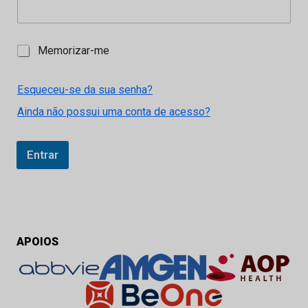
M
Memorizar-me
e
m
o
Esqueceu-se da sua senha?
r
Ainda não possui uma conta de acesso?
i
z
a
r
Entrar
-
m
e
APOIOS