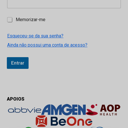
M
Memorizar-me
e
m
o
Esqueceu-se da sua senha?
r
Ainda não possui uma conta de acesso?
i
z
a
r
Entrar
-
m
e
APOIOS