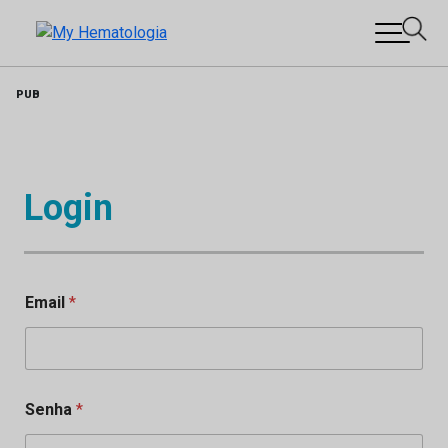
Skip
PUB
to
content
Login
Email
*
Senha
*