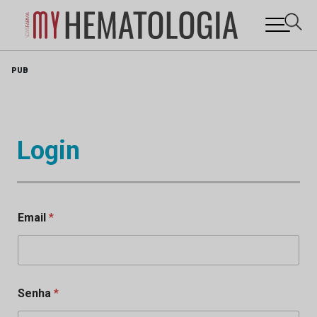
Skip
PUB
to
content
Login
Email
*
Senha
*