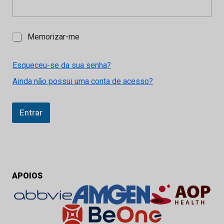
M
Memorizar-me
e
m
o
Esqueceu-se da sua senha?
r
Ainda não possui uma conta de acesso?
i
z
a
r
Entrar
-
m
e
APOIOS