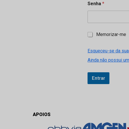
Senha
*
M
Memorizar-me
e
m
o
Esqueceu-se da sua
r
Ainda não possui u
i
z
a
r
Entrar
-
m
e
APOIOS