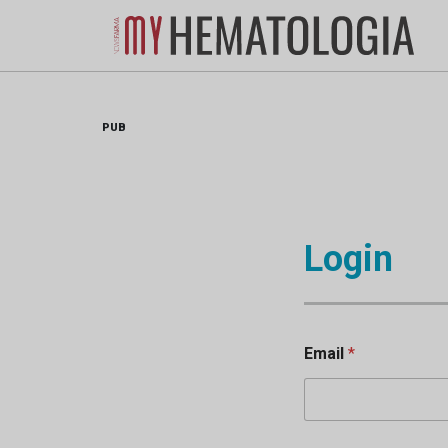
Skip
to
content
PUB
Login
Email
*