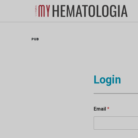
Skip
to
content
PUB
Login
Email
*