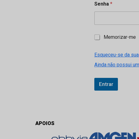
Senha
*
M
Memorizar-me
e
m
o
Esqueceu-se da sua
r
Ainda não possui u
i
z
a
r
Entrar
-
m
e
APOIOS