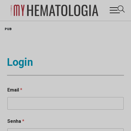
Skip
PUB
to
content
Login
Email
*
Senha
*