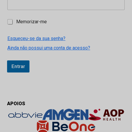
M
Memorizar-me
e
m
o
Esqueceu-se da sua senha?
r
Ainda não possui uma conta de acesso?
i
z
a
r
Entrar
-
m
e
APOIOS