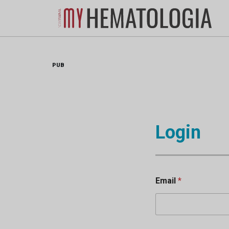
Skip
to
content
PUB
Login
Email
*