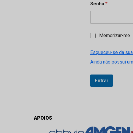
Senha
*
M
Memorizar-me
e
m
o
Esqueceu-se da sua
r
Ainda não possui u
i
z
a
r
Entrar
-
m
e
APOIOS