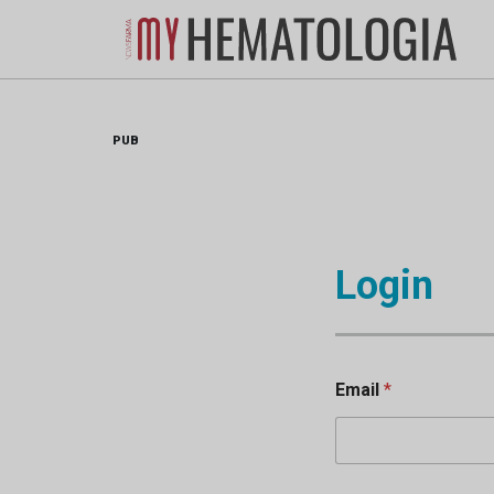
Skip
to
content
PUB
Login
Email
*