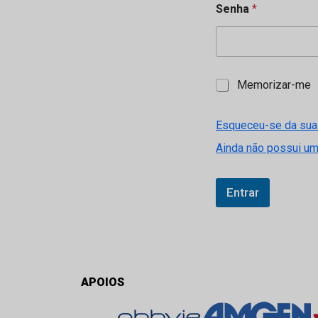
Senha
*
M
Memorizar-me
e
m
o
Esqueceu-se da sua
r
Ainda não possui u
i
z
a
r
Entrar
-
m
e
APOIOS