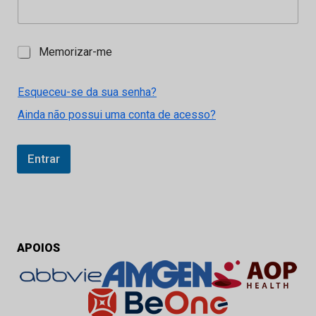
M
Memorizar-me
e
m
o
Esqueceu-se da sua senha?
r
Ainda não possui uma conta de acesso?
i
z
a
r
Entrar
-
m
e
APOIOS