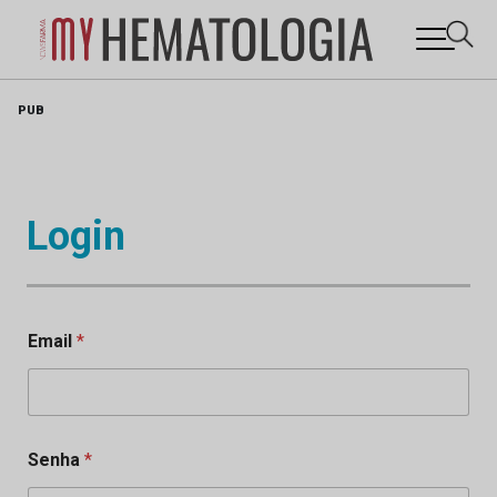
Skip
PUB
to
content
Login
Email
*
Senha
*