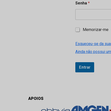
Senha
*
M
Memorizar-me
e
m
o
Esqueceu-se da sua
r
Ainda não possui u
i
z
a
r
Entrar
-
m
e
APOIOS