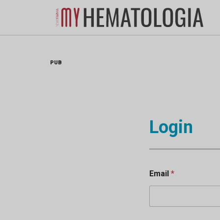
Skip
to
content
PUB
Login
Email
*