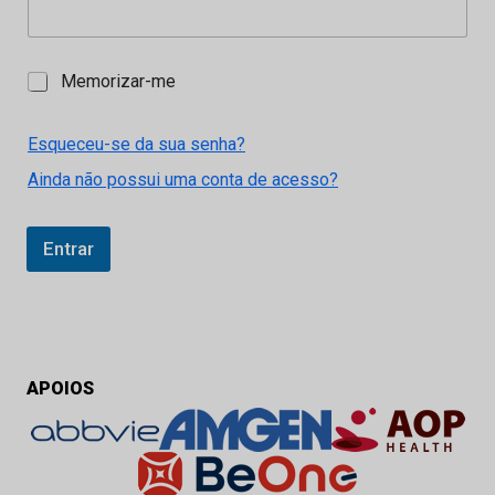
M
Memorizar-me
e
m
o
Esqueceu-se da sua senha?
r
Ainda não possui uma conta de acesso?
i
z
a
r
Entrar
-
m
e
APOIOS