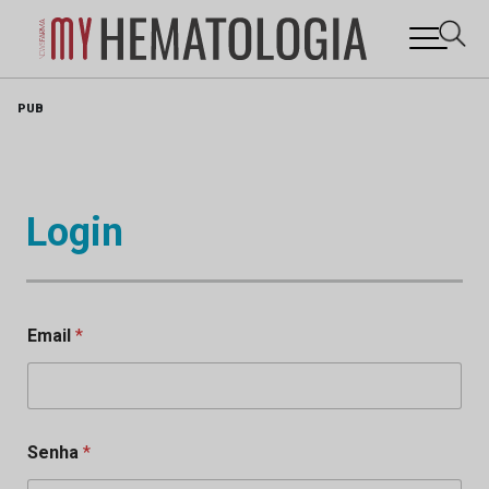
Skip
PUB
to
content
Login
Email
*
Senha
*