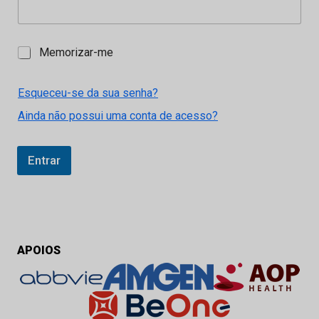
M
Memorizar-me
e
m
o
Esqueceu-se da sua senha?
r
Ainda não possui uma conta de acesso?
i
z
a
r
Entrar
-
m
e
APOIOS