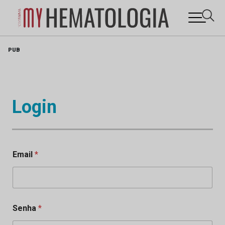
Skip
PUB
to
content
Login
Email
*
Senha
*