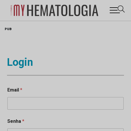
Skip
PUB
to
content
Login
Email
*
Senha
*