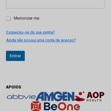
M
Memorizar-me
e
m
o
Esqueceu-se da sua senha?
r
Ainda não possui uma conta de acesso?
i
z
a
r
Entrar
-
m
e
APOIOS