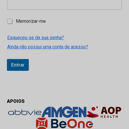
M
Memorizar-me
e
m
o
Esqueceu-se da sua senha?
r
Ainda não possui uma conta de acesso?
i
z
a
r
Entrar
-
m
e
APOIOS