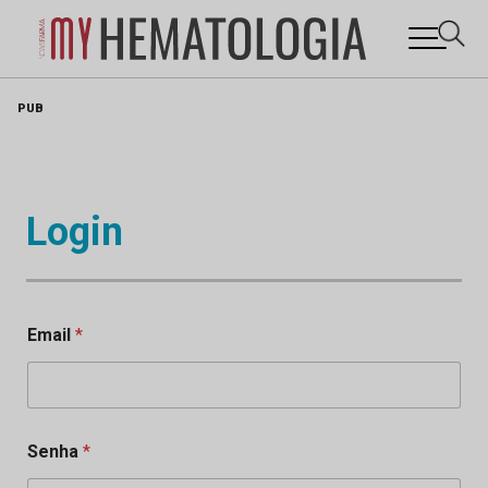
Skip
PUB
to
content
Login
Email
*
Senha
*