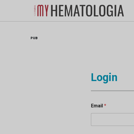
Skip
to
content
PUB
Login
Email
*