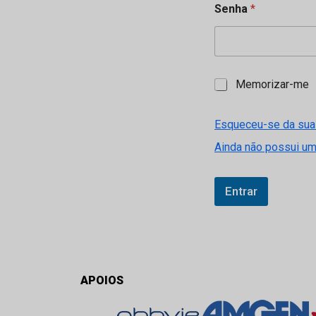
Senha
*
M
Memorizar-me
e
m
o
Esqueceu-se da sua
r
Ainda não possui u
i
z
a
r
Entrar
-
m
e
APOIOS