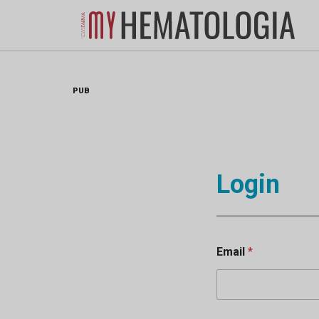
Skip
to
content
PUB
Login
Email
*