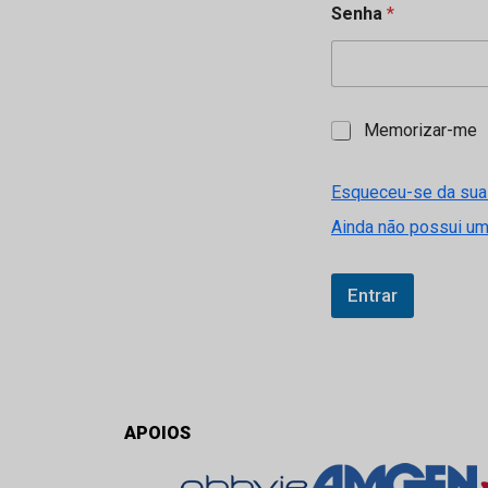
Senha
*
M
Memorizar-me
e
m
o
Esqueceu-se da sua
r
Ainda não possui u
i
z
a
r
Entrar
-
m
e
APOIOS