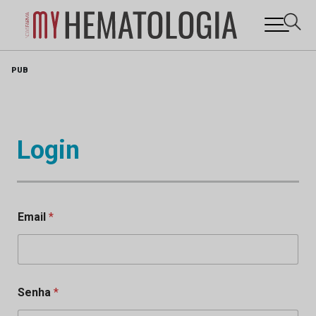
Skip
PUB
to
content
Login
Email
*
Senha
*