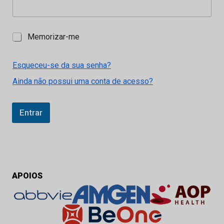
M
Memorizar-me
e
m
o
Esqueceu-se da sua senha?
r
Ainda não possui uma conta de acesso?
i
z
a
r
Entrar
-
m
e
APOIOS