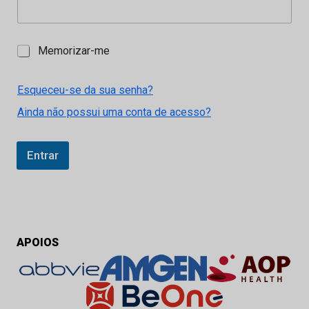
M
Memorizar-me
e
m
o
Esqueceu-se da sua senha?
r
Ainda não possui uma conta de acesso?
i
z
a
r
Entrar
-
m
e
APOIOS