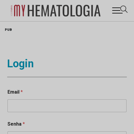
Skip
PUB
to
content
Login
Email
*
Senha
*