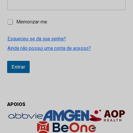
M
Memorizar-me
e
m
o
Esqueceu-se da sua senha?
r
Ainda não possui uma conta de acesso?
i
z
a
r
Entrar
-
m
e
APOIOS