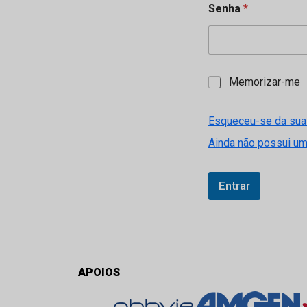
Senha
*
M
Memorizar-me
e
m
o
Esqueceu-se da sua
r
Ainda não possui u
i
z
a
r
Entrar
-
m
e
APOIOS