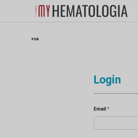
Skip
to
content
PUB
Login
Email
*