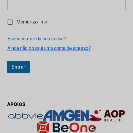
M
Memorizar-me
e
m
o
Esqueceu-se da sua senha?
r
Ainda não possui uma conta de acesso?
i
z
a
r
Entrar
-
m
e
APOIOS