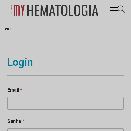
Skip
PUB
to
content
Login
Email
*
Senha
*