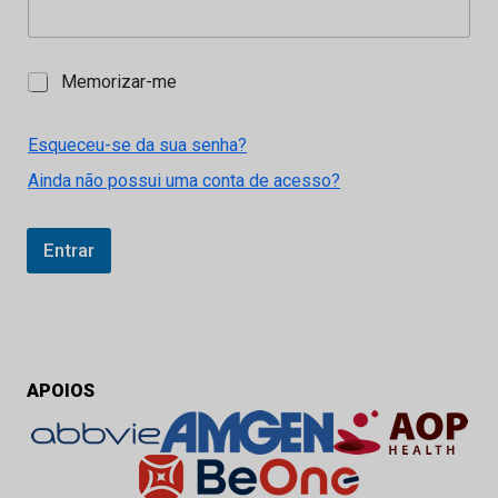
M
Memorizar-me
e
m
o
Esqueceu-se da sua senha?
r
Ainda não possui uma conta de acesso?
i
z
a
r
Entrar
-
m
e
APOIOS