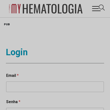
Skip
PUB
to
content
Login
Email
*
Senha
*