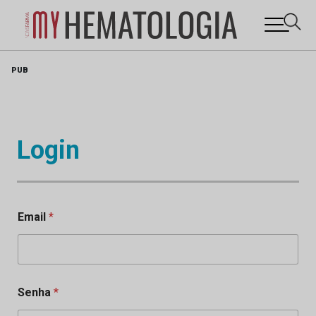
Skip
PUB
to
content
Login
Email
*
Senha
*