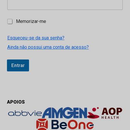
M
Memorizar-me
e
m
o
Esqueceu-se da sua senha?
r
Ainda não possui uma conta de acesso?
i
z
a
r
Entrar
-
m
e
APOIOS