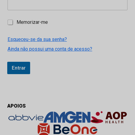
M
Memorizar-me
e
m
o
Esqueceu-se da sua senha?
r
Ainda não possui uma conta de acesso?
i
z
a
r
Entrar
-
m
e
APOIOS