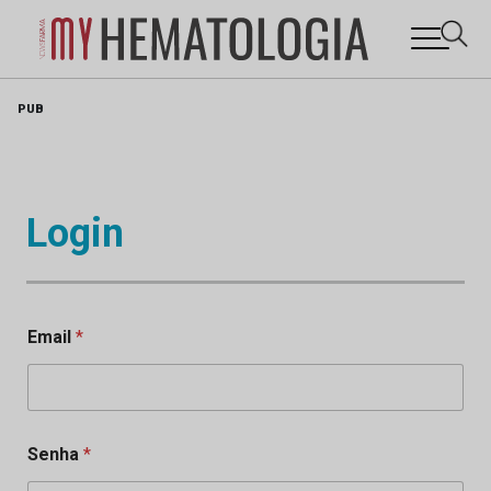
Skip
PUB
to
content
Login
Email
*
Senha
*