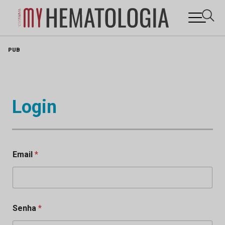
Skip
PUB
to
content
Login
Email
*
Senha
*