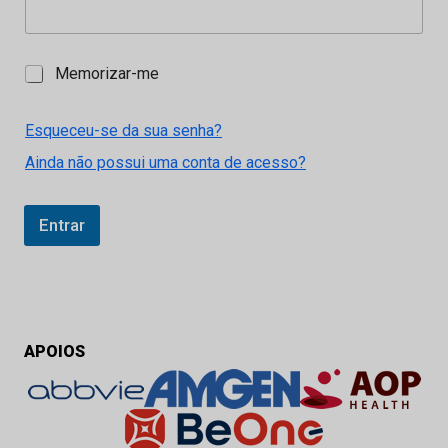
M
Memorizar-me
e
m
o
Esqueceu-se da sua senha?
r
Ainda não possui uma conta de acesso?
i
z
a
r
Entrar
-
m
e
APOIOS