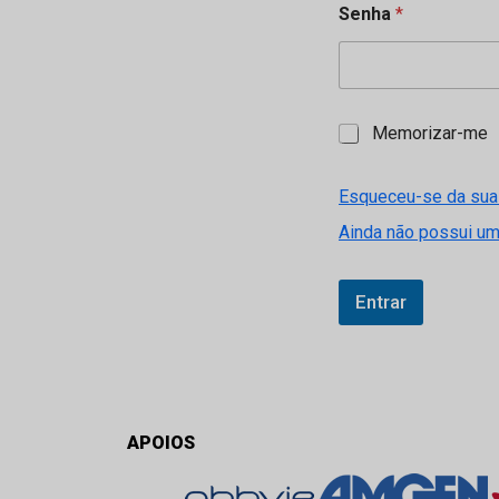
Senha
*
M
Memorizar-me
e
m
o
Esqueceu-se da sua
r
Ainda não possui u
i
z
a
r
Entrar
-
m
e
APOIOS