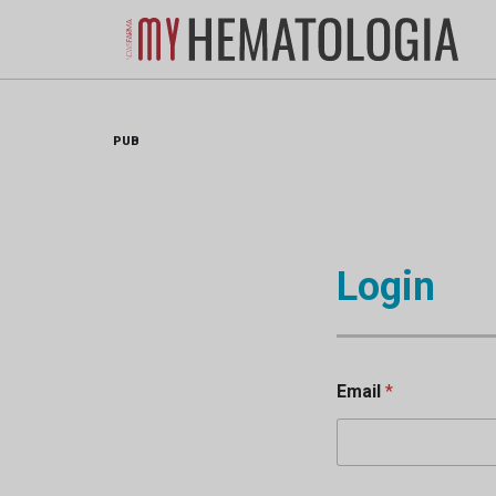
Skip
to
content
PUB
Login
Email
*