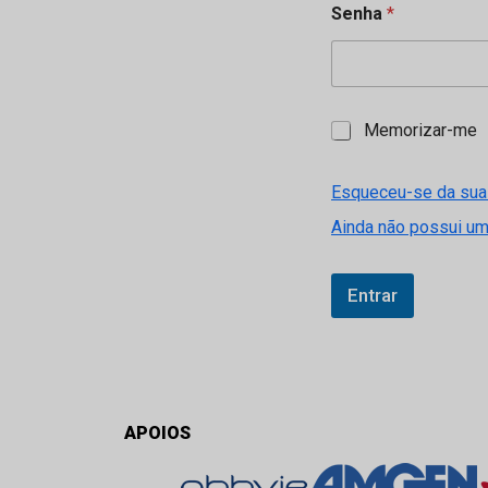
Senha
*
M
Memorizar-me
e
m
o
Esqueceu-se da sua
r
Ainda não possui u
i
z
a
r
Entrar
-
m
e
APOIOS