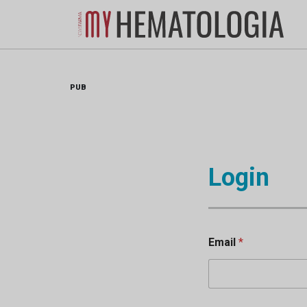
Skip
to
content
PUB
Login
Email
*