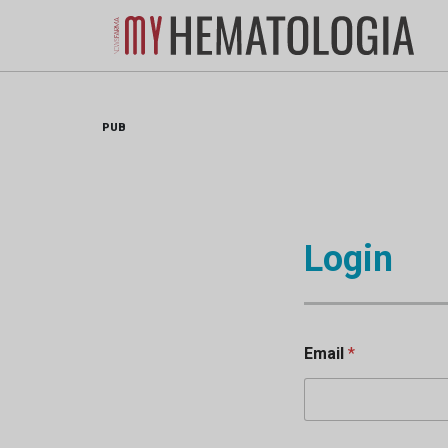
Skip
to
content
PUB
Login
Email
*