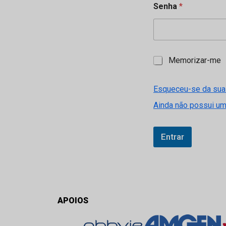
Senha
*
M
Memorizar-me
e
m
o
Esqueceu-se da sua
r
Ainda não possui u
i
z
a
r
Entrar
-
m
e
APOIOS