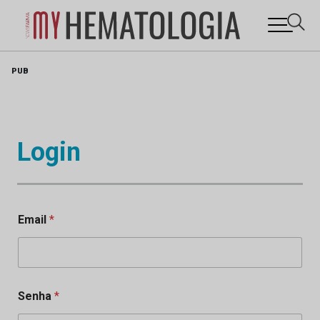
Skip
PUB
to
content
Login
Email
*
Senha
*