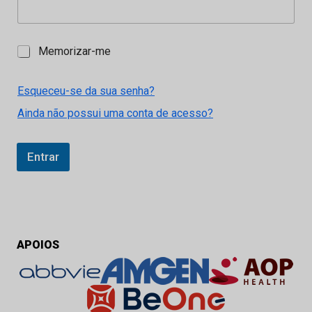
M
Memorizar-me
e
m
o
Esqueceu-se da sua senha?
r
Ainda não possui uma conta de acesso?
i
z
a
r
Entrar
-
m
e
APOIOS