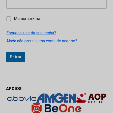
M
Memorizar-me
e
m
o
Esqueceu-se da sua senha?
r
Ainda não possui uma conta de acesso?
i
z
a
r
Entrar
-
m
e
APOIOS