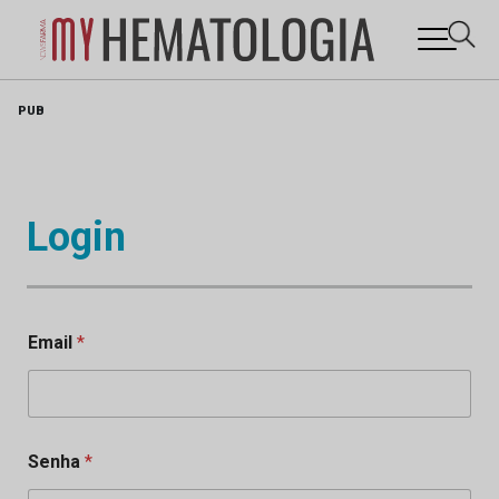
Skip
PUB
to
content
Login
Email
*
Senha
*