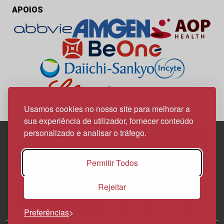
APOIOS
Usamos cookies no nosso site para melhorar a
sua experiência de utilizador, fornecer conteúdo
personalizado e analisar o tráfego.
Edif. Lisboa Oriente | Av. Infante D. Henrique, n.º 333H, esc.
Permitir Todos
37
1800-282 Lisboa | Portugal
Rejeitar
21 850 40 65
Preferências