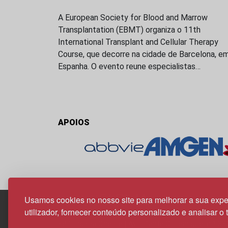
A European Society for Blood and Marrow
Transplantation (EBMT) organiza o 11th
International Transplant and Cellular Therapy
Course, que decorre na cidade de Barcelona, e
Espanha. O evento reune especialistas…
APOIOS
Usamos cookies no nosso site para melhorar a sua expe
utilizador, fornecer conteúdo personalizado e analisar o 
Edif. Lisboa Oriente | Av. Infante D. Henrique, n.º 33