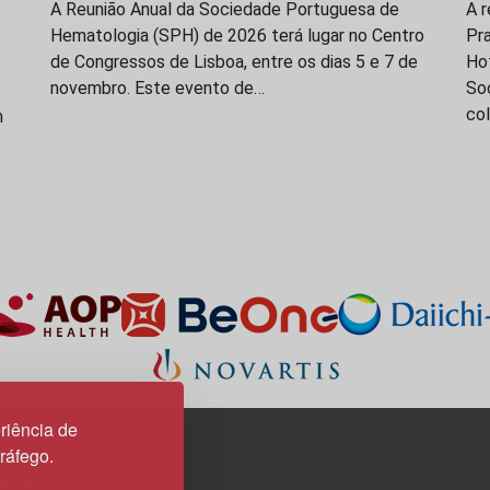
A Reunião Anual da Sociedade Portuguesa de
A r
Hematologia (SPH) de 2026 terá lugar no Centro
Pra
de Congressos de Lisboa, entre os dias 5 e 7 de
Hot
novembro. Este evento de…
So
co
m
riência de
tráfego.
3H, esc. 37