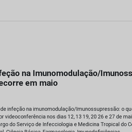
nfeção na Imunomodulação/Imunos
decorre em maio
co de infeção na imunomodulação/Imunossupressão: o q
or videoconferência nos dias 12, 13 19, 20 26 e 27 de m
cargo do Serviço de Infecciologia e Medicina Tropical do 
al. Ciência Básica, Farmacologia, Imunodeficiências…