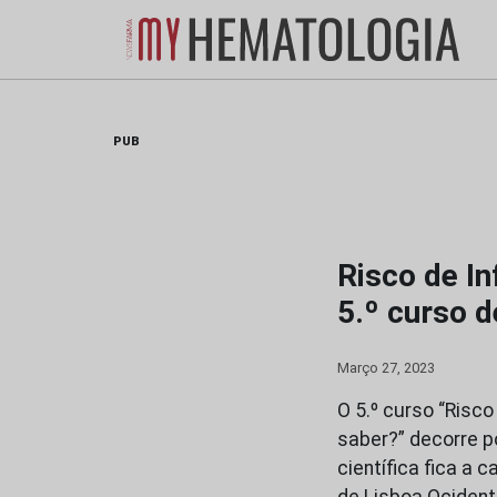
Skip
to
content
PUB
Risco de I
5.º curso 
Março 27, 2023
O 5.º curso “Ris
saber?” decorre p
científica fica a 
de Lisboa Ocident