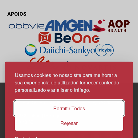
APOIOS
Usamos cookies no nosso site para melhorar a
sua experiência de utilizador, fornecer conteúdo
personalizado e analisar o tráfego.
Edif. Lisboa Oriente | Av. Infante D. Henrique, n.º 333H, esc.
Permitir Todos
37
1800-282 Lisboa | Portugal
Rejeitar
21 850 40 65