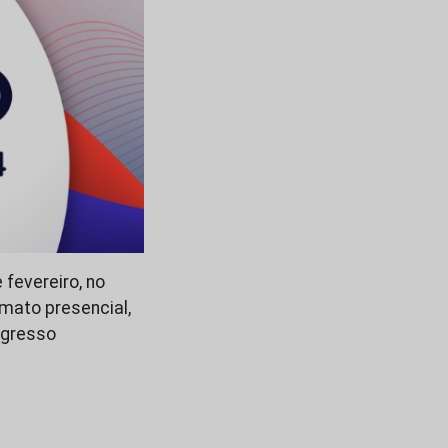
fevereiro, no
rmato presencial,
ngresso