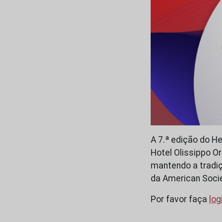
A 7.ª edição do H
Hotel Olissippo Or
mantendo a tradiç
da American Socie
Por favor faça
log