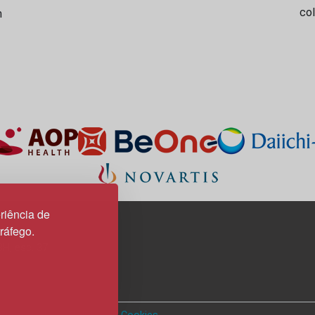
co
m
riência de
tráfego.
3H, esc. 37