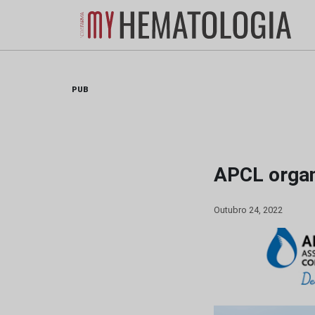
Skip
to
content
PUB
APCL organ
Outubro 24, 2022