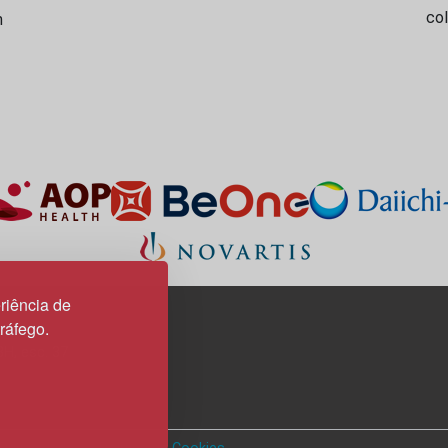
co
m
riência de
tráfego.
3H, esc. 37