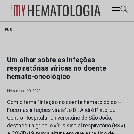
Skip
PUB
to
content
Um olhar sobre as infeções
respiratórias víricas no doente
hemato-oncológico
Novembro 10, 2023
Com o tema “Infeção no doente hematológico –
Foco nas infeções virais”, o Dr. André Pinto, do
Centro Hospitalar Universitário de São João,
destacou a gripe, o vírus sincial respiratório (RSV),
a COVID-19, numa altura em que este tipo de