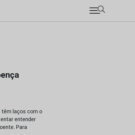
oença
e têm laços com o
 tentar entender
oente. Para