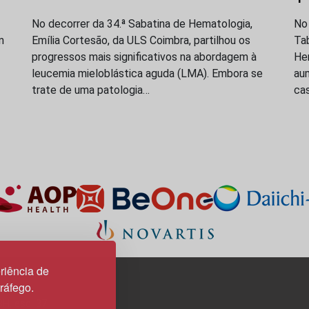
No decorrer da 34.ª Sabatina de Hematologia,
No
m
Emília Cortesão, da ULS Coimbra, partilhou os
Ta
progressos mais significativos na abordagem à
Hem
leucemia mieloblástica aguda (LMA). Embora se
au
trate de uma patologia…
ca
riência de
tráfego.
3H, esc. 37