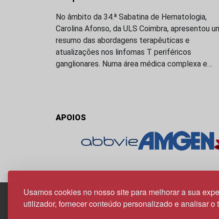
No âmbito da 34.ª Sabatina de Hematologia,
Carolina Afonso, da ULS Coimbra, apresentou u
resumo das abordagens terapêuticas e
atualizações nos linfomas T periféricos
ganglionares. Numa área médica complexa e…
APOIOS
Usamos cookies no nosso site para melhorar a sua expe
utilizador, fornecer conteúdo personalizado e analisar o 
Edif. Lisboa Oriente | Av. Infante D. Henrique, n.º 33