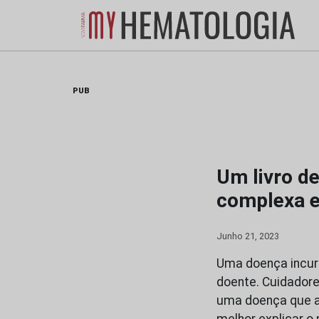
Skip
to
content
PUB
Um livro de
complexa e 
Junho 21, 2023
Uma doença incurá
doente. Cuidadores
uma doença que a
melhor explicar o