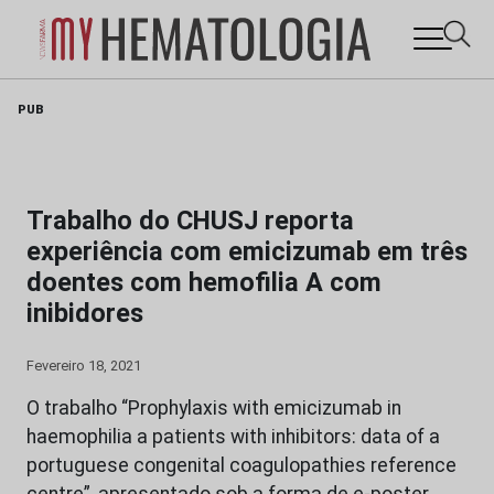
Skip
PUB
to
content
Trabalho do CHUSJ reporta
experiência com emicizumab em três
doentes com hemofilia A com
inibidores
Fevereiro 18, 2021
O trabalho “Prophylaxis with emicizumab in
haemophilia a patients with inhibitors: data of a
portuguese congenital coagulopathies reference
centre”, apresentado sob a forma de e-poster