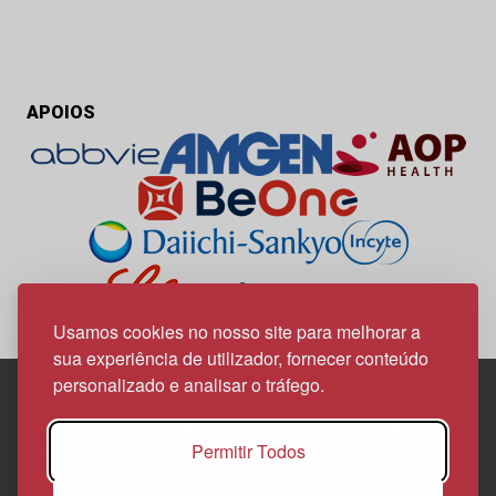
APOIOS
Usamos cookies no nosso site para melhorar a
sua experiência de utilizador, fornecer conteúdo
personalizado e analisar o tráfego.
Edif. Lisboa Oriente | Av. Infante D. Henrique, n.º 333H, esc.
Permitir Todos
37
1800-282 Lisboa | Portugal