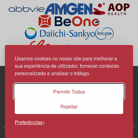
Usamos cookies no nosso site para melhorar a
sua experiência de utilizador, fornecer conteúdo
personalizado e analisar o tráfego.
Edif. Lisboa Oriente | Av. Infante D. Henrique, n.º 333H, esc.
Permitir Todos
37
1800-282 Lisboa | Portugal
Rejeitar
21 850 40 65
Preferências
© 2026 Todos os Direitos Reservados.
Política de