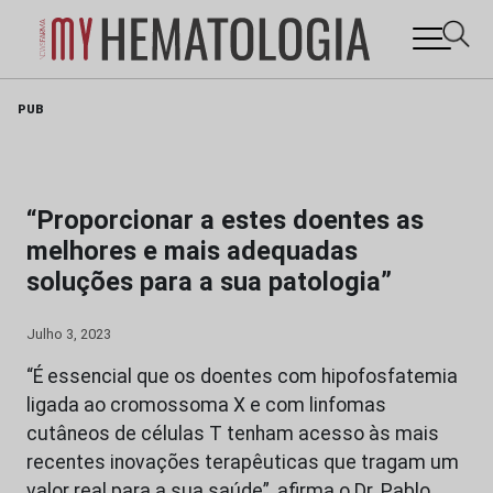
Skip
PUB
to
content
“Proporcionar a estes doentes as
melhores e mais adequadas
soluções para a sua patologia”
Julho 3, 2023
“É essencial que os doentes com hipofosfatemia
ligada ao cromossoma X e com linfomas
cutâneos de células T tenham acesso às mais
recentes inovações terapêuticas que tragam um
valor real para a sua saúde”, afirma o Dr. Pablo